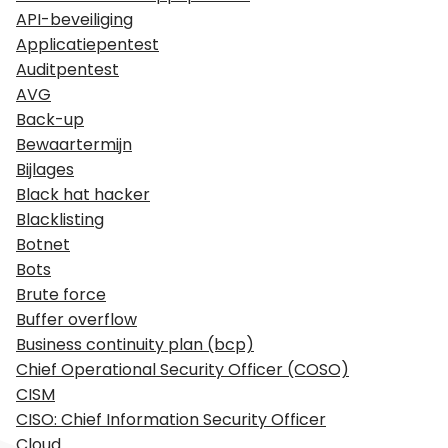
API-beveiliging
Applicatiepentest
Auditpentest
AVG
Back-up
Bewaartermijn
Bijlages
Black hat hacker
Blacklisting
Botnet
Bots
Brute force
Buffer overflow
Business continuity plan (bcp)
Chief Operational Security Officer (COSO)
CISM
CISO: Chief Information Security Officer
Cloud