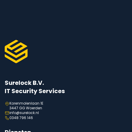
Surelock B.V.
IT Security Services
Korenmolenlaan 1E
3447 GG Woerden
info@surelock.nl
0348 796 146