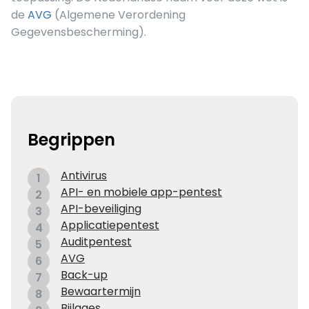
de
AVG
(Algemene Verordening
Gegevensbescherming).
Begrippen
Antivirus
1
API- en mobiele app-pentest
2
API-beveiliging
3
Applicatiepentest
4
Auditpentest
5
AVG
6
Back-up
7
Bewaartermijn
8
Bijlages