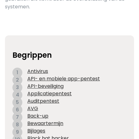
systemen.
Begrippen
Antivirus
1
API- en mobiele app-pentest
2
API-beveiliging
3
Applicatiepentest
4
Auditpentest
5
AVG
6
Back-up
7
Bewaartermijn
8
Bijlages
9
Black hat hacker