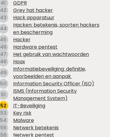
41
GDPR
42
Grey hat hacker
43
Hack apparatuur
Hacken: betekenis, soorten hackers
44
en bescherming
45
Hacker
46
Hardware pentest
47
Het gebruik van wachtwoorden
48
Hoax
Informatiebeveiliging: definitie,
49
voorbeelden en aanpak
50
Information Security Officer (ISO)
ISMS (Information Security
51
Management System)
52
IT-Beveiliging
53
Key risk
54
Malware
55
Netwerk betekenis
56
Netwerk pentest