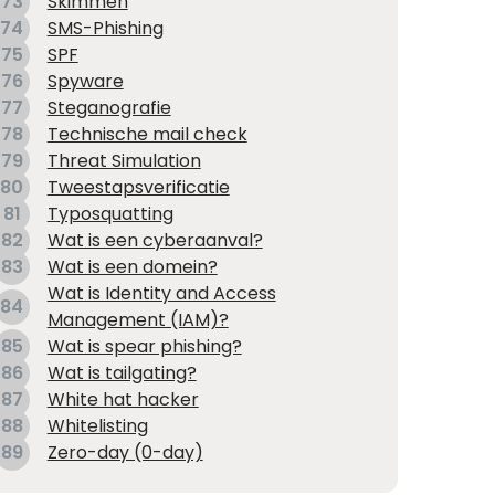
73
Skimmen
74
SMS-Phishing
75
SPF
76
Spyware
77
Steganografie
78
Technische mail check
79
Threat Simulation
80
Tweestapsverificatie
81
Typosquatting
82
Wat is een cyberaanval?
83
Wat is een domein?
Wat is Identity and Access
84
Management (IAM)?
85
Wat is spear phishing?
86
Wat is tailgating?
87
White hat hacker
88
Whitelisting
89
Zero-day (0-day)