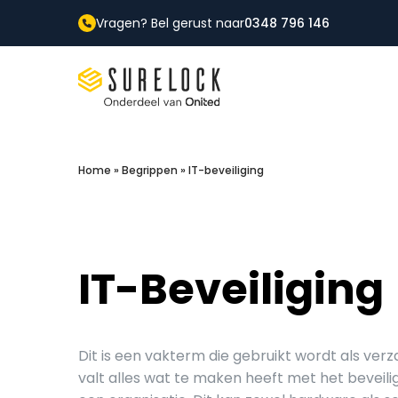
Vragen? Bel gerust naar
0348 796 146
Surelock IT Security Services
Home
»
Begrippen
»
IT-beveiliging
IT-Beveiliging
Dit is een vakterm die gebruikt wordt als ve
valt alles wat te maken heeft met het beveil