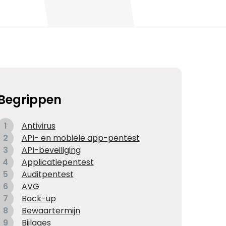
Begrippen
1
Antivirus
2
API- en mobiele app-pentest
3
API-beveiliging
4
Applicatiepentest
5
Auditpentest
6
AVG
7
Back-up
8
Bewaartermijn
9
Bijlages