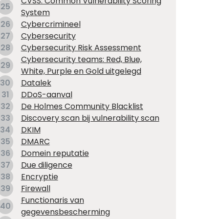
CVSS: Common Vulnerability Scoring
25
System
26
Cybercrimineel
27
Cybersecurity
28
Cybersecurity Risk Assessment
Cybersecurity teams: Red, Blue,
29
White, Purple en Gold uitgelegd
30
Datalek
31
DDoS-aanval
32
De Holmes Community Blacklist
33
Discovery scan bij vulnerability scan
34
DKIM
35
DMARC
36
Domein reputatie
37
Due diligence
38
Encryptie
39
Firewall
Functionaris van
40
gegevensbescherming