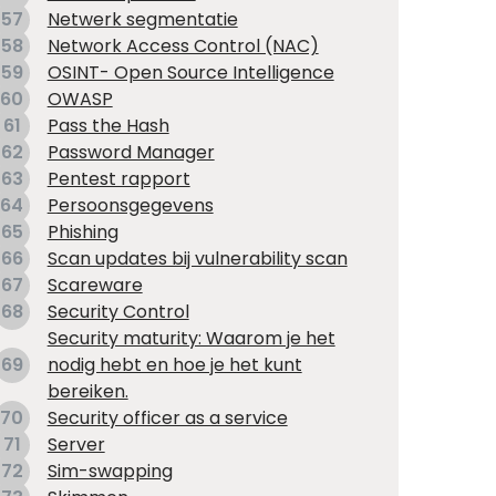
57
Netwerk segmentatie
58
Network Access Control (NAC)
59
OSINT- Open Source Intelligence
60
OWASP
61
Pass the Hash
62
Password Manager
63
Pentest rapport
64
Persoonsgegevens
65
Phishing
66
Scan updates bij vulnerability scan
67
Scareware
68
Security Control
Security maturity: Waarom je het
69
nodig hebt en hoe je het kunt
bereiken.
70
Security officer as a service
71
Server
72
Sim-swapping