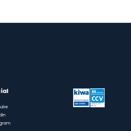
ial
ube
dIn
agram