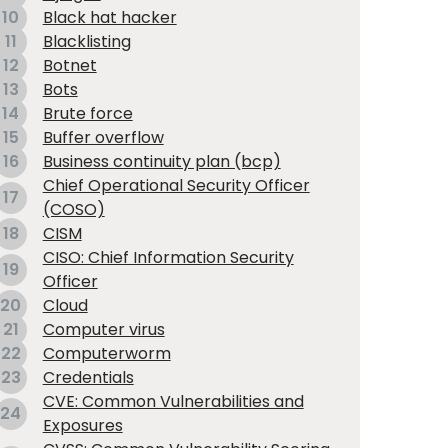
10
Black hat hacker
11
Blacklisting
12
Botnet
13
Bots
14
Brute force
15
Buffer overflow
16
Business continuity plan (bcp)
Chief Operational Security Officer
17
(COSO)
18
CISM
CISO: Chief Information Security
19
Officer
20
Cloud
21
Computer virus
22
Computerworm
23
Credentials
CVE: Common Vulnerabilities and
24
Exposures