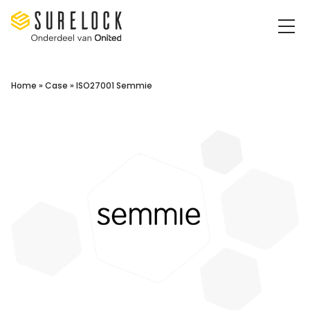
Surelock IT Security Services
Home
»
Case
»
ISO27001 Semmie