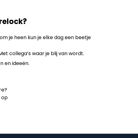
relock?
m je heen kun je elke dag een beetje
t collega’s waar je blij van wordt.
en en ideeën.
re?
 op