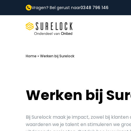
Vragen? Bel gerust naar
0348 796 146
Surelock IT Security Services
Home
»
Werken bij Surelock
Werken bij Su
Bij Surelock maak je impact, zowel bij klanten 
waarderen we je talent en stimuleren we groei.