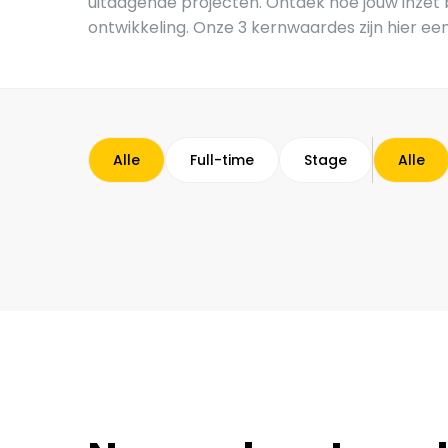
uitdagende projecten. Ontdek hoe jouw inzet 
ontwikkeling. Onze 3 kernwaardes zijn hier ee
Alle
Full-time
Stage
Alle