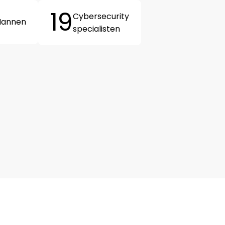
19
Cybersecurity
annen
specialisten