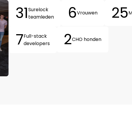
6
25
31
Surelock
Vrouwen
M
teamleden
2
7
Full-stack
CHO honden
developers