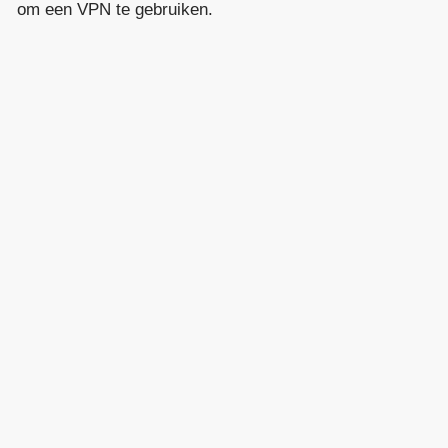
om een VPN te gebruiken.
Bijvoorbeeld,
 je zowel vanuit huis als op je werkplek
 toegang nodig hebt tot je bedrijfsnetwerk,
bekend als het intranet. Dit is een
g waar alle interne informatie en diensten
n zijn. Helaas is dit niet mogelijk via een