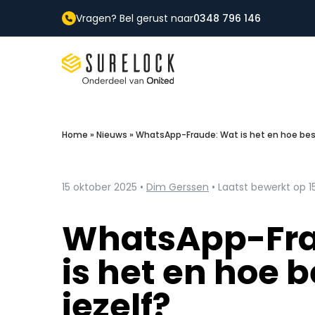
Vragen? Bel gerust naar
0348 796 146
Surelock IT Security Services
Home
»
Nieuws
»
WhatsApp-Fraude: Wat is het en hoe bes
15 oktober 2025 •
Dim Gerssen
• Laatst bewerkt op 1
WhatsApp-Fra
is het en hoe 
jezelf?