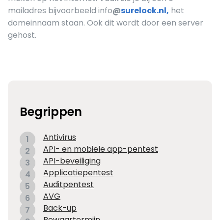
mailadres bijvoorbeeld info
@
surelock.nl,
het
domeinnaam staan. Ook dit wordt door een server
gehost.
Begrippen
Antivirus
1
API- en mobiele app-pentest
2
API-beveiliging
3
Applicatiepentest
4
Auditpentest
5
AVG
6
Back-up
7
Bewaartermijn