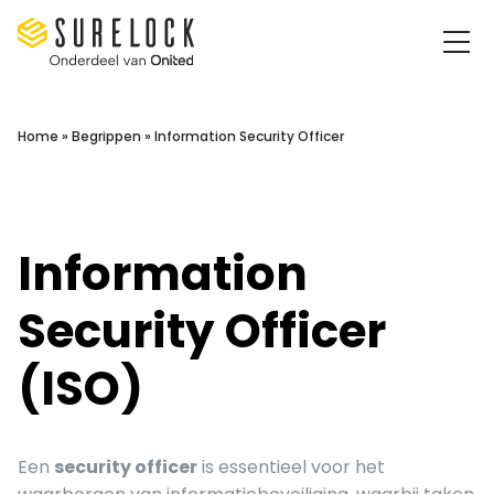
Surelock IT Security Services
Home
»
Begrippen
»
Information Security Officer
Information
Security Officer
(ISO)
Een
security officer
is essentieel voor het