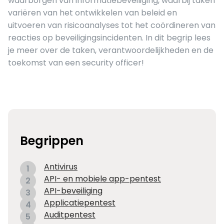
waarborgen van informatiebeveiliging, waarbij taken
variëren van het ontwikkelen van beleid en
uitvoeren van risicoanalyses tot het coördineren van
reacties op beveiligingsincidenten. In dit begrip lees
je meer over de taken, verantwoordelijkheden en de
toekomst van een security officer!
Begrippen
Antivirus
1
API- en mobiele app-pentest
2
API-beveiliging
3
Applicatiepentest
4
Auditpentest
5