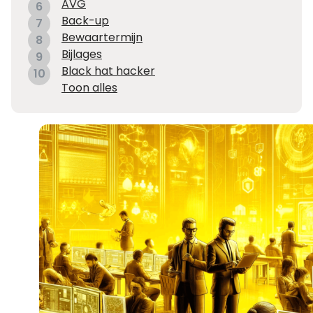
AVG
6
Back-up
7
Bewaartermijn
8
Bijlages
9
Black hat hacker
10
Toon alles