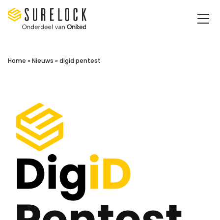
Surelock IT Security Services
Home
»
Nieuws
»
digid pentest