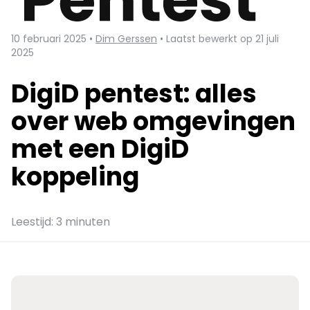
10 februari 2025 •
Dim Gerssen
• Laatst bewerkt op 21 juli
2025
DigiD pentest: alles
over web omgevingen
met een DigiD
koppeling
Leestijd: 3 minuten