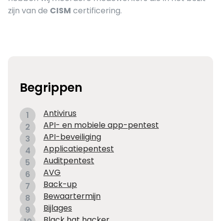
zijn van de
CISM
certificering.
Begrippen
Antivirus
1
API- en mobiele app-pentest
2
API-beveiliging
3
Applicatiepentest
4
Auditpentest
5
AVG
6
Back-up
7
Bewaartermijn
8
Bijlages
9
Black hat hacker