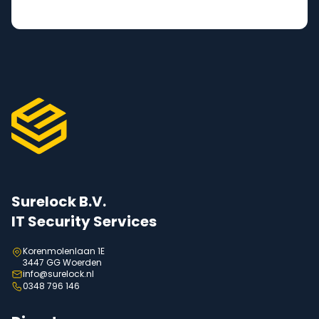
Surelock B.V.
IT Security Services
Korenmolenlaan 1E
3447 GG Woerden
info@surelock.nl
0348 796 146