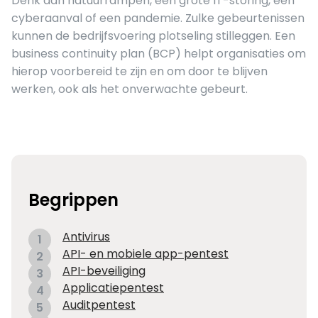
Denk aan natuurrampen, een grote IT-storing, een
cyberaanval of een pandemie. Zulke gebeurtenissen
kunnen de bedrijfsvoering plotseling stilleggen. Een
business continuity plan (BCP) helpt organisaties om
hierop voorbereid te zijn en om door te blijven
werken, ook als het onverwachte gebeurt.
Begrippen
Antivirus
1
API- en mobiele app-pentest
2
API-beveiliging
3
Applicatiepentest
4
Auditpentest
5