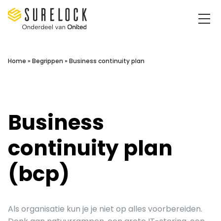
Surelock IT Security Services
Home
»
Begrippen
»
Business continuity plan
Business
continuity plan
(bcp)
Als organisatie kun je je niet op alles voorbereiden.