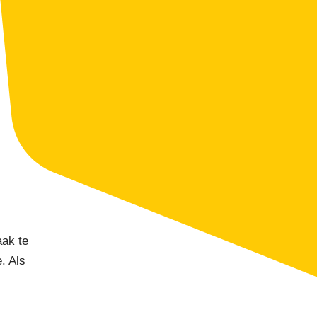
aak te
. Als