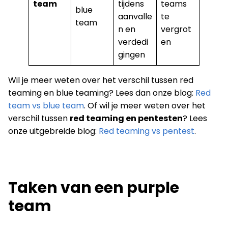
team
tijdens
teams
blue
aanvalle
te
team
n en
vergrot
verdedi
en
gingen
Wil je meer weten over het verschil tussen red
teaming en blue teaming? Lees dan onze blog:
Red
team vs blue team
. Of wil je meer weten over het
verschil tussen
red teaming en pentesten
? Lees
onze uitgebreide blog:
Red teaming vs pentest
.
Taken van een purple
team