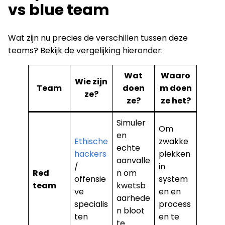
vs blue team
Wat zijn nu precies de verschillen tussen deze
teams? Bekijk de vergelijking hieronder:
Wat
Waaro
Wie zijn
Team
doen
m doen
ze?
ze?
ze het?
Simuler
Om
en
Ethische
zwakke
echte
hackers
plekken
aanvalle
/
in
Red
n om
offensie
system
team
kwetsb
ve
en en
aarhede
specialis
process
n bloot
ten
en te
te