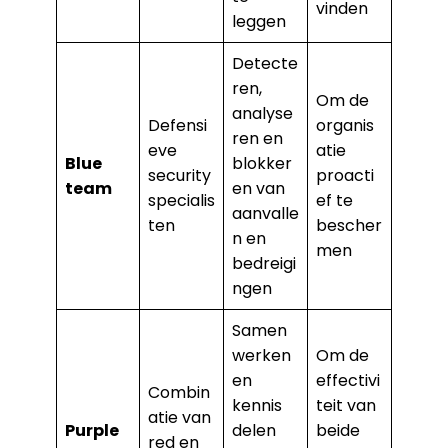
vinden
leggen
Detecte
ren,
Om de
analyse
Defensi
organis
ren en
eve
atie
Blue
blokker
security
proacti
team
en van
specialis
ef te
aanvalle
ten
bescher
n en
men
bedreigi
ngen
Samen
werken
Om de
en
effectivi
Combin
kennis
teit van
atie van
Purple
delen
beide
red en