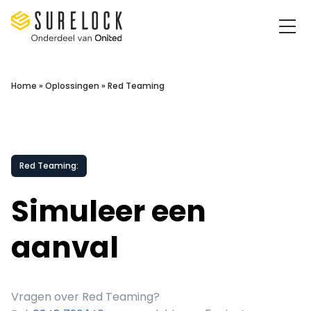
Surelock IT Security Services
Home
»
Oplossingen
»
Red Teaming
Red Teaming:
Simuleer een
aanval
Vragen over Red Teaming?