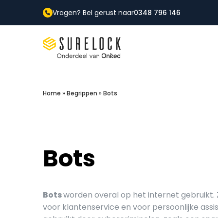
Vragen? Bel gerust naar
0348 796 146
Surelock IT Security Services
Home
»
Begrippen
»
Bots
Bots
Bots
worden overal op het internet gebruikt.
voor klantenservice en voor persoonlijke assi