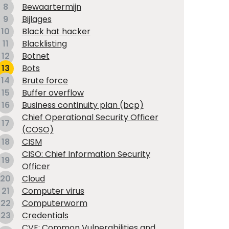
8
Bewaartermijn
9
Bijlages
10
Black hat hacker
11
Blacklisting
12
Botnet
13
Bots
14
Brute force
15
Buffer overflow
16
Business continuity plan (bcp)
Chief Operational Security Officer
17
(COSO)
18
CISM
CISO: Chief Information Security
19
Officer
20
Cloud
21
Computer virus
22
Computerworm
23
Credentials
CVE: Common Vulnerabilities and