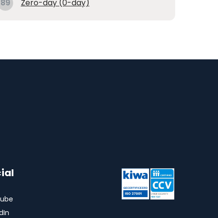
89
Zero-day (0-day)
ial
ube
dIn