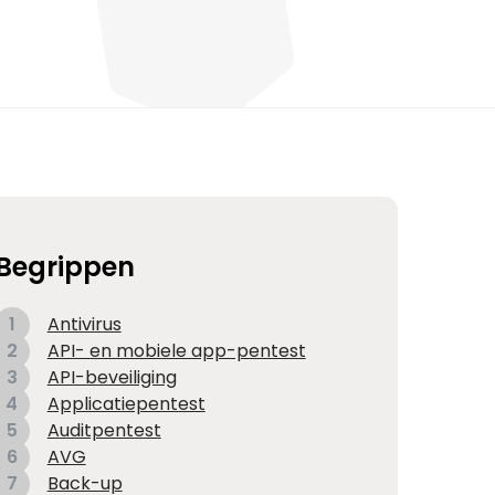
Begrippen
1
Antivirus
2
API- en mobiele app-pentest
3
API-beveiliging
4
Applicatiepentest
5
Auditpentest
6
AVG
7
Back-up