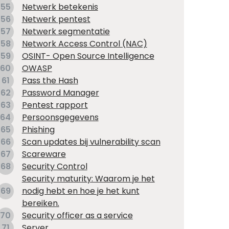
55
Netwerk betekenis
56
Netwerk pentest
57
Netwerk segmentatie
58
Network Access Control (NAC)
59
OSINT- Open Source Intelligence
60
OWASP
61
Pass the Hash
62
Password Manager
63
Pentest rapport
64
Persoonsgegevens
65
Phishing
66
Scan updates bij vulnerability scan
67
Scareware
68
Security Control
Security maturity: Waarom je het
69
nodig hebt en hoe je het kunt
bereiken.
70
Security officer as a service
71
Server