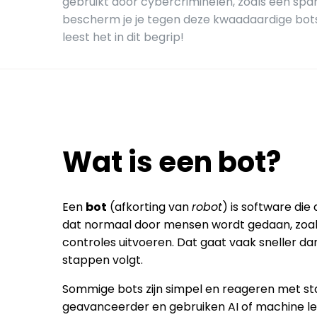
gebruikt door cybercriminelen, zoals een sp
bescherm je je tegen deze kwaadaardige bot
leest het in dit begrip!
Wat is een bot?
Een
bot
(afkorting van
robot
) is software di
dat normaal door mensen wordt gedaan, zoal
controles uitvoeren. Dat gaat vaak sneller d
stappen volgt.
Sommige bots zijn simpel en reageren met st
geavanceerder en gebruiken AI of machine le