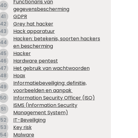
Functionaris van
40
gegevensbescherming
41
GDPR
42
Grey hat hacker
43
Hack apparatuur
Hacken: betekenis, soorten hackers
44
en bescherming
45
Hacker
46
Hardware pentest
47
Het gebruik van wachtwoorden
48
Hoax
Informatiebeveiliging: definitie,
49
voorbeelden en aanpak
50
Information Security Officer (ISO)
ISMS (Information Security
51
Management System)
52
IT-Beveiliging
53
Key risk
54
Malware