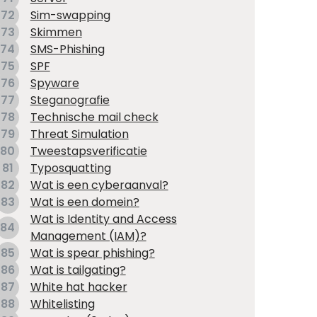
72
Sim-swapping
73
Skimmen
74
SMS-Phishing
75
SPF
76
Spyware
77
Steganografie
78
Technische mail check
79
Threat Simulation
80
Tweestapsverificatie
81
Typosquatting
82
Wat is een cyberaanval?
83
Wat is een domein?
Wat is Identity and Access
84
Management (IAM)?
85
Wat is spear phishing?
86
Wat is tailgating?
87
White hat hacker
88
Whitelisting