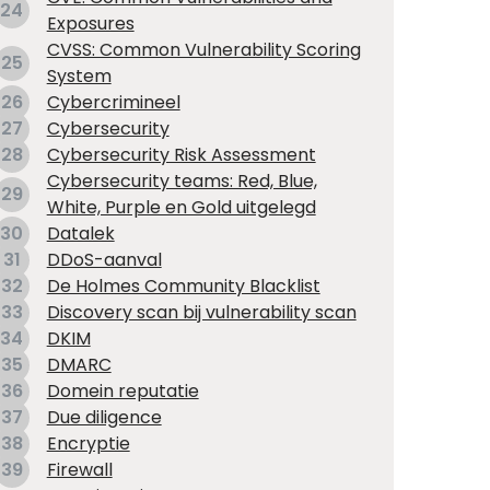
24
Exposures
CVSS: Common Vulnerability Scoring
25
System
26
Cybercrimineel
27
Cybersecurity
28
Cybersecurity Risk Assessment
Cybersecurity teams: Red, Blue,
29
White, Purple en Gold uitgelegd
30
Datalek
31
DDoS-aanval
32
De Holmes Community Blacklist
33
Discovery scan bij vulnerability scan
34
DKIM
35
DMARC
36
Domein reputatie
37
Due diligence
38
Encryptie
39
Firewall