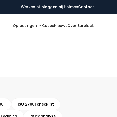
Werken bij
Inloggen bij Holmes
Contact
Oplossingen
Cases
Nieuws
Over Surelock
001
ISO 27001 checklist
 Teaming
risicoanalyse