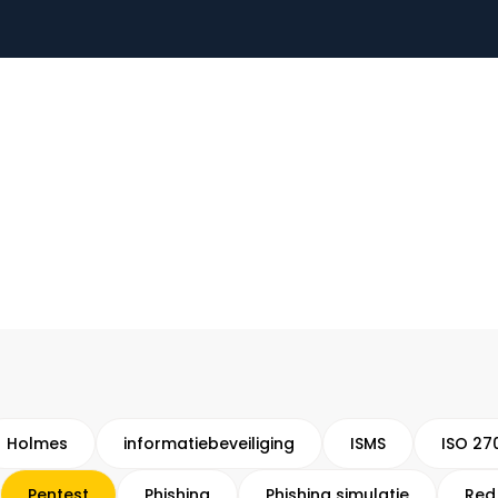
Holmes
informatiebeveiliging
ISMS
ISO 27
Pentest
Phishing
Phishing simulatie
Red