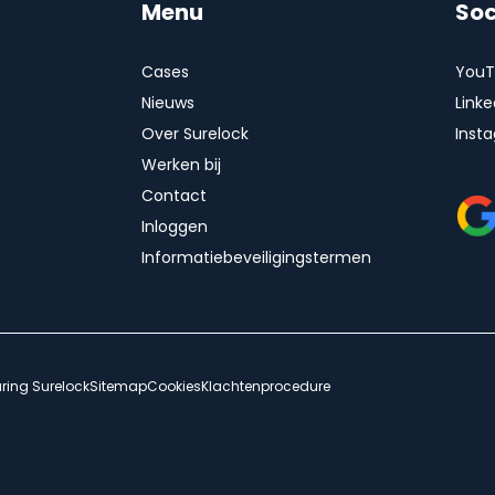
Menu
Soc
Cases
YouT
Nieuws
Linke
Over Surelock
Inst
Werken bij
Contact
Inloggen
Informatiebeveiligingstermen
aring Surelock
Sitemap
Cookies
Klachtenprocedure