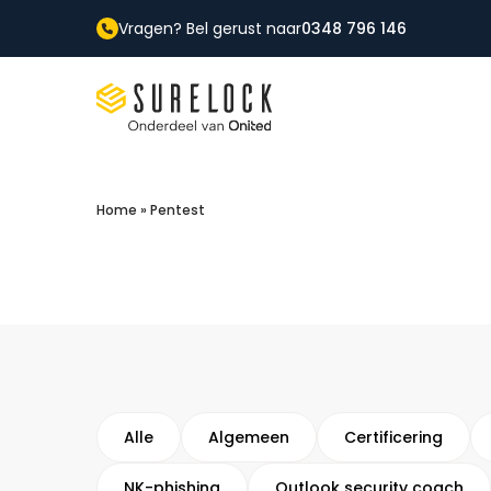
Vragen? Bel gerust naar
0348 796 146
Surelock IT Security Services
Home
»
Pentest
Alle
Algemeen
Certificering
NK-phishing
Outlook security coach