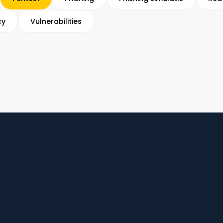
cy
Vulnerabilities