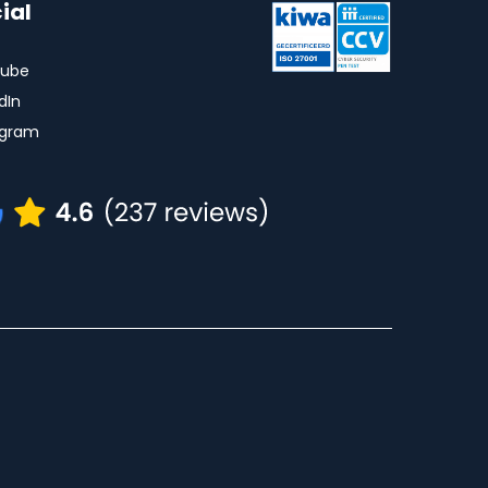
ial
ube
dIn
agram