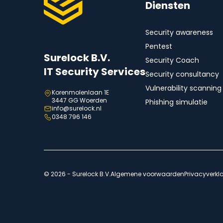
Diensten
Security awareness
Pentest
Surelock B.V.
Security Coach
IT Security Services
Security consultancy
Vulnerability scanning
Korenmolenlaan 1E
3447 GG Woerden
Phishing simulatie
info@surelock.nl
0348 796 146
© 2026 - Surelock B.V.
Algemene voorwaarden
Privacyverkl