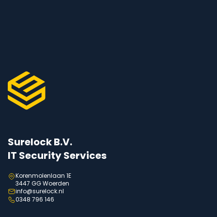
Surelock B.V.
IT Security Services
Korenmolenlaan 1E
3447 GG Woerden
info@surelock.nl
0348 796 146